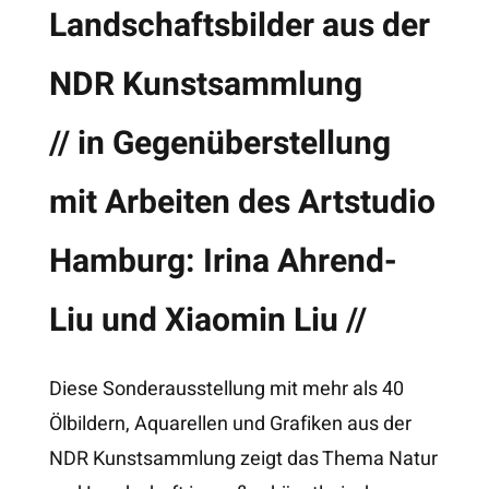
Landschaftsbilder aus der
NDR Kunstsammlung
// in Gegenüberstellung
mit Arbeiten des Artstudio
Jonathan Meese
Hamburg: Irina Ahrend-
Ich war mit Jonathan in der
Liu und Xiaomin Liu //
Grundklasse der HFBK Hamburg.
Bei einer Jahresausstellungen
habe ich ein Objekt von Jonathan
Diese Sonderausstellung mit mehr als 40
gekauft und zu ihm sagt: Du wirst
bekannt werden! Jonathan war
Ölbildern, Aquarellen und Grafiken aus der
damals etwas schüchtern und
NDR Kunstsammlung zeigt das Thema Natur
antwortete: Du brauchst nicht
bezahlen, ich schenke es dir. Ich