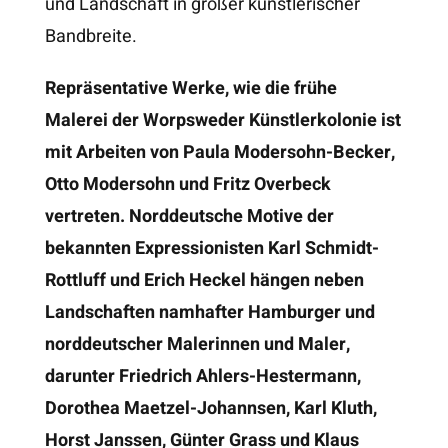
und Landschaft in großer künstlerischer
aber sagte: Nein, nein, das sind 5
Bandbreite.
DM für dein Essen heute in der
Mensa… Zehn Jahre später
sagten andere Leute zu mir:
Repräsentative Werke, wie die frühe
„Warum hast Du nicht mehr
gekauft? Dann wäre deine
Malerei der Worpsweder Künstlerkolonie ist
Altersversorgung schon sicher.“
mit Arbeiten von Paula Modersohn-Becker,
Otto Modersohn und Fritz Overbeck
vertreten. Norddeutsche Motive der
bekannten Expressionisten Karl Schmidt-
Rottluff und Erich Heckel hängen neben
Landschaften namhafter Hamburger und
norddeutscher Malerinnen und Maler,
darunter Friedrich Ahlers-Hestermann,
Dorothea Maetzel-Johannsen, Karl Kluth,
Horst Janssen, Günter Grass und Klaus