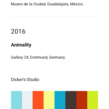
Museo de la Ciudad, Guadalajara, México.
Ich war mit Jonathan in der
Grundklasse der HFBK Hamburg.
Bei einer Jahresausstellungen
habe ich ein Objekt von Jonathan
2016
gekauft und zu ihm sagt: Du wirst
bekannt werden! Jonathan war
damals etwas schüchtern und
Animality
antwortete: Du brauchst nicht
bezahlen, ich schenke es dir. Ich
aber sagte: Nein, nein, das sind 5
Gallery 24, Dortmund, Germany.
DM für dein Essen heute in der
Mensa… Zehn Jahre später
sagten andere Leute zu mir:
„Warum hast Du nicht mehr
Dicker’s Studio
gekauft? Dann wäre deine
Altersversorgung schon sicher.“