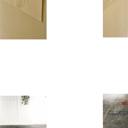
was schüchtern und antwortete: Du brauchst
ht bezahlen, ich schenke es dir. Ich aber sagte:
n, nein, das sind 5 DM für dein Essen heute in
r Mensa… Zehn Jahre später sagten andere
ute zu mir: „Warum hast Du nicht mehr gekauft
nn wäre deine Altersversorgung schon sicher.“