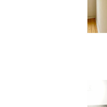
et
nic
Nei
de
Le
Da