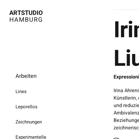
Zum
ARTSTUDIO
Inhalt
Ir
HAMBURG
springen
Li
Arbeiten
Expression
Irina Ahren
Lines
Künstlerin,
und reduzi
Leporellos
Ambivalenz 
Beziehungen
Zeichnungen
zeichnerisc
Experimentelle