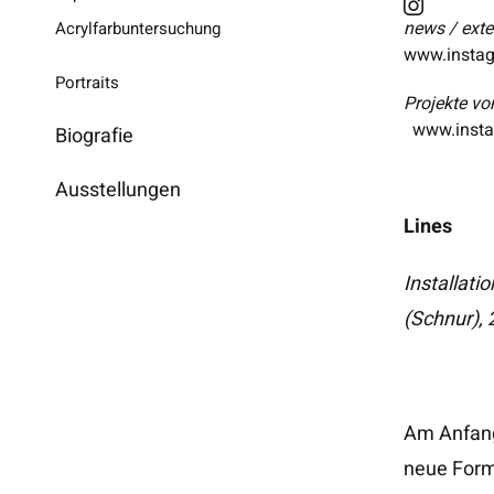
news / ext
Acrylfarbuntersuchung
www.instag
Portraits
Projekte v
www.insta
Biografie
Ausstellungen
Lines
Installati
(Schnur), 
Am Anfang 
neue Form.