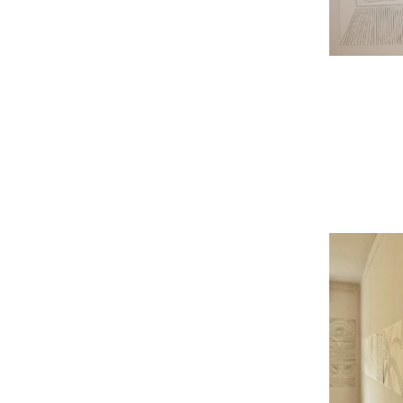
Ic
Ha
ei
Du