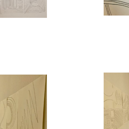
Jonathan Meese
h war mit Jonathan in der Grundklasse der HFB
mburg. Bei einer Jahresausstellungen habe ic
n Objekt von Jonathan gekauft und zu ihm sagt:
 wirst bekannt werden! Jonathan war damals