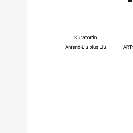
was schüchtern und antwortete: Du brauchst
ht bezahlen, ich schenke es dir. Ich aber sagte:
n, nein, das sind 5 DM für dein Essen heute in
r Mensa… Zehn Jahre später sagten andere
ute zu mir: „Warum hast Du nicht mehr gekauft
nn wäre deine Altersversorgung schon sicher.“
Kurator:in
Ahrend-Liu plus Liu
ART