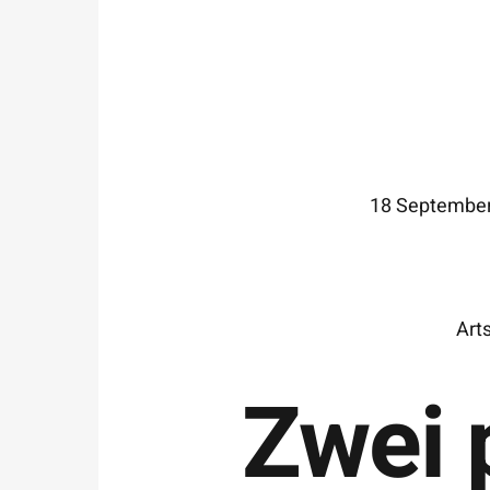
18 September
Jonathan Meese
Art
h war mit Jonathan in der Grundklasse der HFB
Zwei 
mburg. Bei einer Jahresausstellungen habe ic
n Objekt von Jonathan gekauft und zu ihm sagt:
 wirst bekannt werden! Jonathan war damals